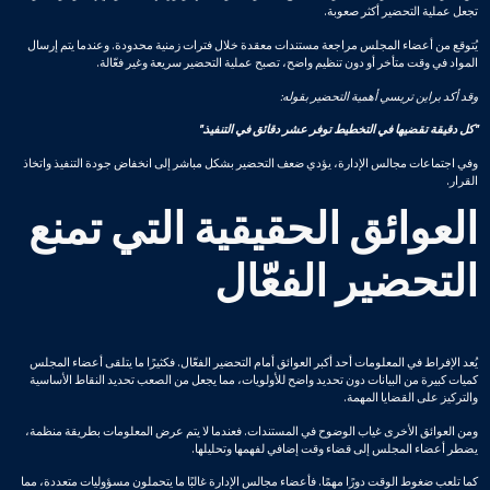
تجعل عملية التحضير أكثر صعوبة.
يُتوقع من أعضاء المجلس مراجعة مستندات معقدة خلال فترات زمنية محدودة. وعندما يتم إرسال
المواد في وقت متأخر أو دون تنظيم واضح، تصبح عملية التحضير سريعة وغير فعّالة.
وقد أكد براين تريسي أهمية التحضير بقوله:
"كل دقيقة تقضيها في التخطيط توفر عشر دقائق في التنفيذ."
وفي اجتماعات مجالس الإدارة، يؤدي ضعف التحضير بشكل مباشر إلى انخفاض جودة التنفيذ واتخاذ
القرار.
العوائق الحقيقية التي تمنع
التحضير الفعّال
يُعد الإفراط في المعلومات أحد أكبر العوائق أمام التحضير الفعّال. فكثيرًا ما يتلقى أعضاء المجلس
كميات كبيرة من البيانات دون تحديد واضح للأولويات، مما يجعل من الصعب تحديد النقاط الأساسية
والتركيز على القضايا المهمة.
ومن العوائق الأخرى غياب الوضوح في المستندات. فعندما لا يتم عرض المعلومات بطريقة منظمة،
يضطر أعضاء المجلس إلى قضاء وقت إضافي لفهمها وتحليلها.
كما تلعب ضغوط الوقت دورًا مهمًا. فأعضاء مجالس الإدارة غالبًا ما يتحملون مسؤوليات متعددة، مما