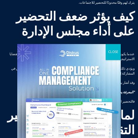
يترك لهم وقتًا محدودًا للتحضير للاجتماعات.
كيف يؤثر ضعف التحضير
على أداء مجلس الإدارة
عندما يكون التحضير غير كافٍ، تصبح الاجتماعات أقل إنتاجية. وبدلًا من التركيز على تحليل القضايا
الاستراتيجية، تنشغل النقاشات بفهم المعلومات الأساسية.
ويؤدي ذلك إلى تأخير اتخاذ القرارات وتقليل فعالية الاجتماعات. كما قد يتردد أعضاء المجلس في
المشاركة إذا لم يشعروا بثقة كافية في فهمهم للمواضيع المطروحة.
وقد أشار بيتر دراكر إلى أهمية المعرفة بقوله:
"المعرفة يجب أن يتم تطويرها وتحديها وزيادتها باستمرار، وإلا فإنها تتلاشى."
فالتحضير الجيد يضمن استخدام المعرفة بشكل فعّال في عملية اتخاذ القرار.
لماذا لم تعد طرق التحضير
التقليدية فعّالة