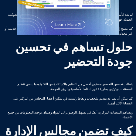
لم تعد الأساليب التقليدية مثل البريد الإلكتروني ومشاركة الملفات يدويًا مناسبة لاحتياجات الحوكمة
الحديثة. فهي تؤدي إلى خلق حالة من عدم الكفاءة وتزيد من احتمالية حدوث الأخطاء.
كما تصبح إدارة الإصدارات مشكلة كبيرة، حيث قد يصل بعض أعضاء المجلس إلى معلومات قديمة أو
غير محدثة، مما يؤدي إلى الارتباك وتأخير النقاشات والقرارات.
حلول تساهم في تحسين
جودة التحضير
يتطلب تحسين التحضير مستوى أفضل من التنظيم والاستفادة من التكنولوجيا. ينبغي تنظيم
المستندات وترتيبها بطريقة تبرز النقاط الأساسية والرؤى المهمة.
كما يمكن أن يساعد تقديم ملخصات ونقاط رئيسية في تمكين أعضاء المجلس من التركيز على
القضايا الأكثر أهمية.
وتساهم المنصات المركزية أيضًا في تسهيل الوصول إلى المواد وضمان توحيد المعلومات بين جميع
الأعضاء.
كيف تضمن مجالس الإدارة